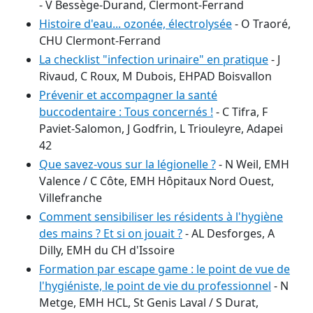
- V Bessège-Durand, Clermont-Ferrand
Histoire d'eau... ozonée, électrolysée
- O Traoré,
CHU Clermont-Ferrand
La checklist "infection urinaire" en pratique
- J
Rivaud, C Roux, M Dubois, EHPAD Boisvallon
Prévenir et accompagner la santé
buccodentaire : Tous concernés !
- C Tifra, F
Paviet-Salomon, J Godfrin, L Triouleyre, Adapei
42
Que savez-vous sur la légionelle ?
- N Weil, EMH
Valence / C Côte, EMH Hôpitaux Nord Ouest,
Villefranche
Comment sensibiliser les résidents à l'hygiène
des mains ? Et si on jouait ?
- AL Desforges, A
Dilly, EMH du CH d'Issoire
Formation par escape game : le point de vue de
l'hygiéniste, le point de vie du professionnel
- N
Metge, EMH HCL, St Genis Laval / S Durat,