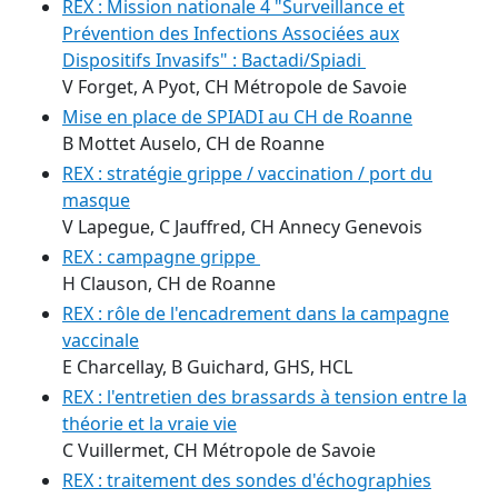
REX : Mission nationale 4 "Surveillance et
Prévention des Infections Associées aux
Dispositifs Invasifs" : Bactadi/Spiadi
V Forget, A Pyot, CH Métropole de Savoie
Mise en place de SPIADI au CH de Roanne
B Mottet Auselo, CH de Roanne
REX : stratégie grippe / vaccination / port du
masque
V Lapegue, C Jauffred, CH Annecy Genevois
REX : campagne grippe
H Clauson, CH de Roanne
REX : rôle de l'encadrement dans la campagne
vaccinale
E Charcellay, B Guichard, GHS, HCL
REX : l'entretien des brassards à tension entre la
théorie et la vraie vie
C Vuillermet, CH Métropole de Savoie
REX : traitement des sondes d'échographies