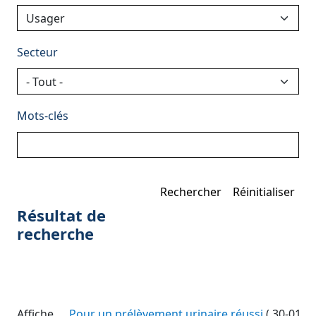
Secteur
Mots-clés
Résultat de
recherche
Affiche
Pour un prélèvement urinaire réussi
(
30-01-2