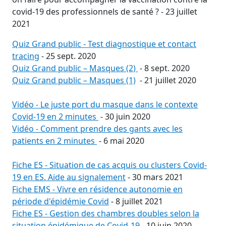
covid-19 des professionnels de santé ? - 23 juillet
2021
Quiz Grand public - Test diagnostique et contact
tracing
- 25 sept. 2020
Quiz Grand public – Masques (2)
- 8 sept. 2020
Quiz Grand public – Masques (1)
- 21 juillet 2020
Vidéo - Le juste port du masque dans le contexte
Covid-19 en 2 minutes
- 30 juin 2020
Vidéo - Comment prendre des gants avec les
patients en 2 minutes
- 6 mai 2020
Fiche ES - Situation de cas acquis ou clusters Covid-
19 en ES. Aide au signalement
- 30 mars 2021
Fiche EMS - Vivre en résidence autonomie en
période d'épidémie Covid
- 8 juillet 2021
Fiche ES - Gestion des chambres doubles selon la
situation épidémique de Covid-19
- 10 juin 2020