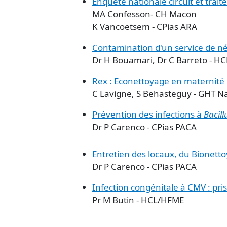
Enquête nationale circuit et trai
MA Confesson- CH Macon
K Vancoetsem - CPias ARA
Contamination d'un service de n
Dr H Bouamari, Dr C Barreto - H
Rex : Econettoyage en maternité
C Lavigne, S Behasteguy - GHT N
Prévention des infections à
Bacill
Dr P Carenco - CPias PACA
Entretien des locaux, du Bionett
Dr P Carenco - CPias PACA
Infection congénitale à CMV : pr
Pr M Butin - HCL/HFME