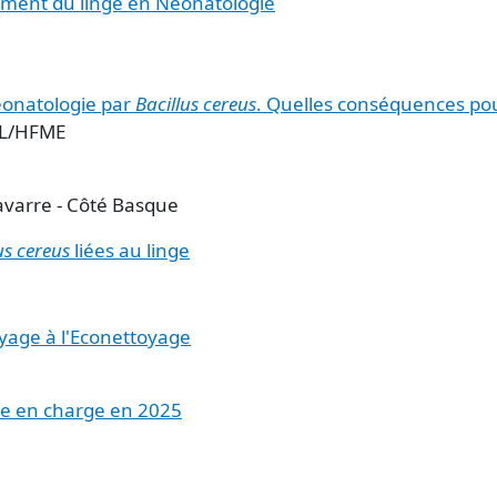
tement du linge en Néonatologie
éonatologie par
Bacillus cereus
. Quelles conséquences po
CL/HFME
avarre - Côté Basque
us cereus
liées au linge
oyage à l'Econettoyage
ise en charge en 2025