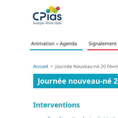
Aller au contenu principal
Animation ◦ Agenda
Signalement 
Fil d'Ariane
Accueil
Journée Nouveau-né 20 Févri
Journée nouveau-né 20
Interventions