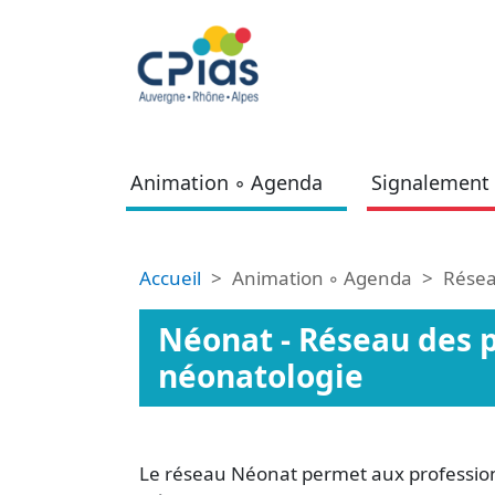
Aller au contenu principal
Animation ◦ Agenda
Signalement 
Fil d'Ariane
Accueil
Animation ◦ Agenda
Résea
Néonat - Réseau des p
néonatologie
Le réseau Néonat permet aux professionn